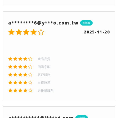
a********6@y***o.com.tw
回購客
2025-11-28
產品品質
回購意願
客戶服務
出貨速度
退換貨服務
a*********1@i****d.com
回購客