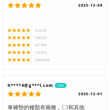
2025-12-08
產品品質
回購意願
客戶服務
出貨速度
退換貨服務
h****4@g***l.com
回購客
2025-12-01
車褲墊的種類有兩種，C3和其他