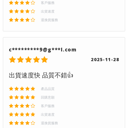
客戶服務
出貨速度
退換貨服務
c*********9@g***l.com
2025-11-28
出貨速度快 品質不錯👍
產品品質
回購意願
客戶服務
出貨速度
退換貨服務