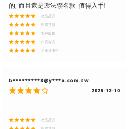
的, 而且還是環法聯名款, 值得入手!
產品品質
回購意願
客戶服務
出貨速度
退換貨服務
b*********8@y***o.com.tw
2025-12-10
產品品質
回購意願