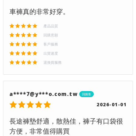
車褲真的非常好穿。
產品品質
回購意願
客戶服務
出貨速度
退換貨服務
a****7@y***o.com.tw
回購客
2026-01-01
長途褲墊舒適，散熱佳，褲子有口袋很
方便，非常值得購買