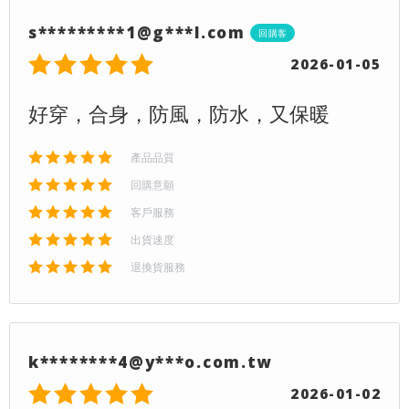
s*********1@g***l.com
回購客
2026-01-05
好穿，合身，防風，防水，又保暖
產品品質
回購意願
客戶服務
出貨速度
退換貨服務
k********4@y***o.com.tw
2026-01-02