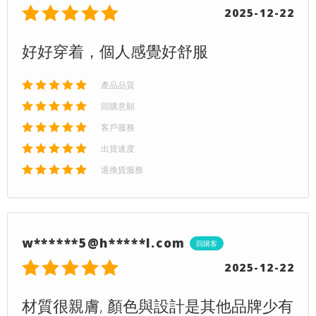
2025-12-22
好好穿着，個人感覺好舒服
產品品質
回購意願
客戶服務
出貨速度
退換貨服務
w******5@h*****l.com
回購客
2025-12-22
材質很親膚, 顏色與設計是其他品牌少有