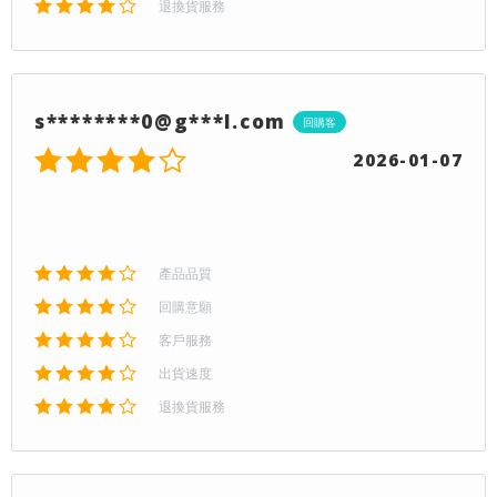
退換貨服務
s********0@g***l.com
回購客
2026-01-07
產品品質
回購意願
客戶服務
出貨速度
退換貨服務