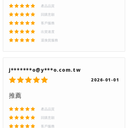
產品品質
回購意願
客戶服務
出貨速度
退換貨服務
j*******o@y***o.com.tw
2026-01-01
推薦
產品品質
回購意願
客戶服務