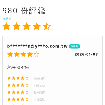
980 份評鑑
全品類
b*******n@y***o.com.tw
回購客
2026-01-08
Awesome
產品品質
回購意願
客戶服務
出貨速度