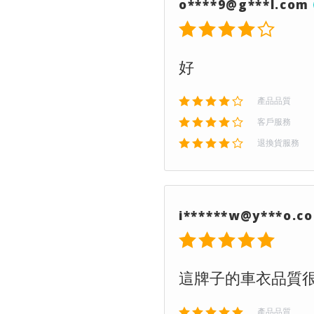
o****9@g***l.com
好
產品品質
客戶服務
退換貨服務
i******w@y***o.c
這牌子的車衣品質
產品品質