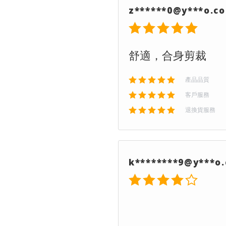
z******0@y***o.c
舒適，合身剪裁
產品品質
客戶服務
退換貨服務
k********9@y***o