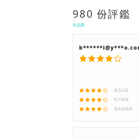
980 份評鑑
全品類
b******i@y***o.c
產品品質
客戶服務
退換貨服務