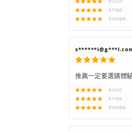
產品品質
客戶服務
退換貨服務
s******i@g***l.c
推薦一定要選購體
產品品質
客戶服務
退換貨服務