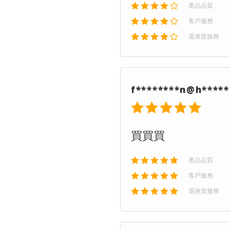
產品品質
客戶服務
退換貨服務
f********n@h*****
買買買
產品品質
客戶服務
退換貨服務