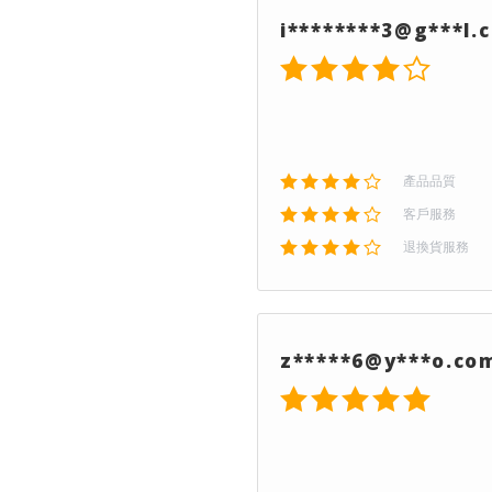
i********3@g***l
產品品質
客戶服務
退換貨服務
z*****6@y***o.co