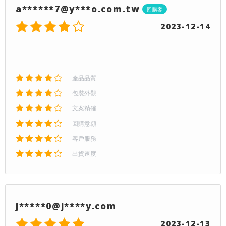
a******7@y***o.com.tw
回購客
2023-12-14
產品品質
包裝外觀
文案精確
回購意願
客戶服務
出貨速度
j*****0@j****y.com
2023-12-13