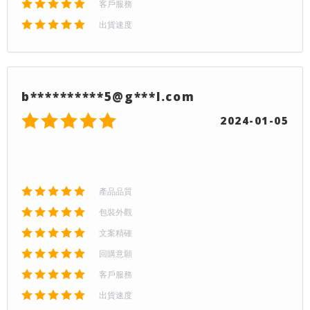
客戶服務
出貨速度
b**********5@g***l.com
2024-01-05
產品品質
包裝外觀
文案精確
回購意願
客戶服務
出貨速度