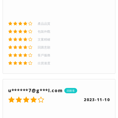
產品品質
包裝外觀
文案精確
回購意願
客戶服務
出貨速度
u******7@g***l.com
回購客
2023-11-10