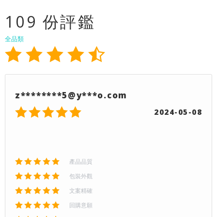
109 份評鑑
全品類
z********5@y***o.com
2024-05-08
產品品質
包裝外觀
文案精確
回購意願