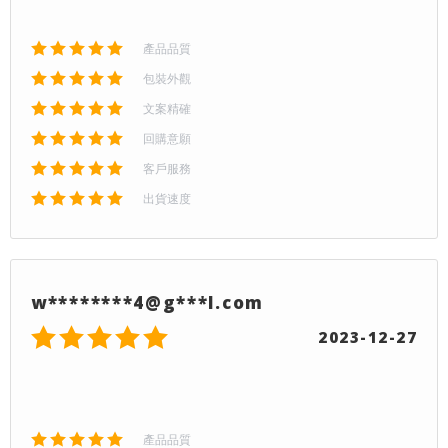
產品品質
包裝外觀
文案精確
回購意願
客戶服務
出貨速度
w********4@g***l.com
2023-12-27
產品品質