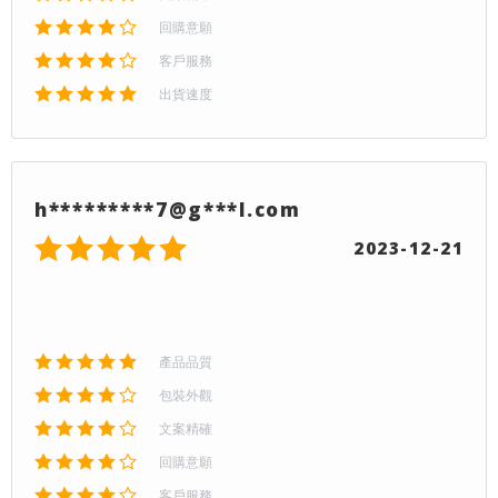
回購意願
客戶服務
出貨速度
h*********7@g***l.com
2023-12-21
產品品質
包裝外觀
文案精確
回購意願
客戶服務