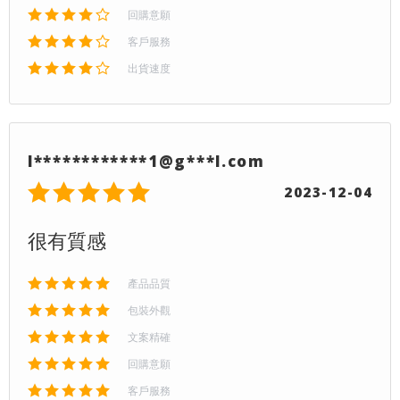
回購意願
客戶服務
出貨速度
l************1@g***l.com
2023-12-04
很有質感
產品品質
包裝外觀
文案精確
回購意願
客戶服務