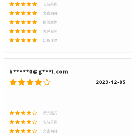
包裝外觀
文案精確
回購意願
客戶服務
出貨速度
b*****0@g***l.com
2023-12-05
產品品質
包裝外觀
文案精確