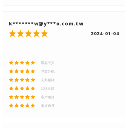
k*******w@y***o.com.tw
2024-01-04
產品品質
包裝外觀
文案精確
回購意願
客戶服務
出貨速度