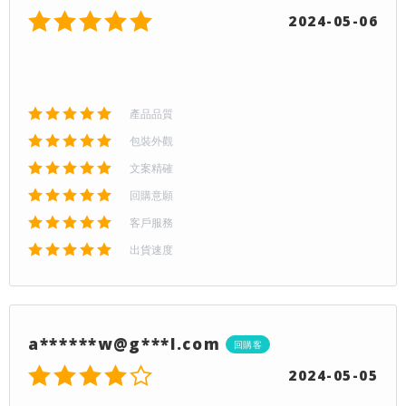
2024-05-06
產品品質
包裝外觀
文案精確
回購意願
客戶服務
出貨速度
a******w@g***l.com
回購客
2024-05-05