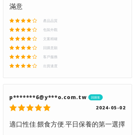
滿意
產品品質
包裝外觀
文案精確
回購意願
客戶服務
出貨速度
p*******6@y***o.com.tw
回購客
2024-05-02
適口性佳.餵食方便.平日保養的第一選擇