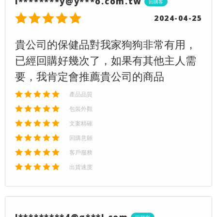
i********y@y***o.com.tw
回購客
2024-04-25
貴公司的保健品對我家狗狗非常有用，
已經回購好幾次了，如果有其他主人需
要，我肯定會推薦貴公司的商品
產品品質
包裝外觀
文案精確
回購意願
客戶服務
出貨速度