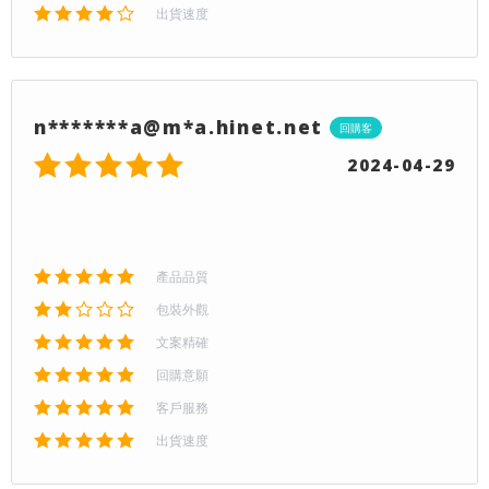
出貨速度
n*******a@m*a.hinet.net
回購客
2024-04-29
產品品質
包裝外觀
文案精確
回購意願
客戶服務
出貨速度