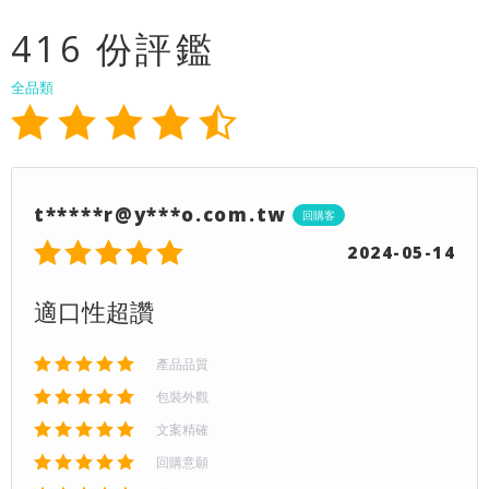
416 份評鑑
全品類
t*****r@y***o.com.tw
回購客
2024-05-14
適口性超讚
產品品質
包裝外觀
文案精確
回購意願