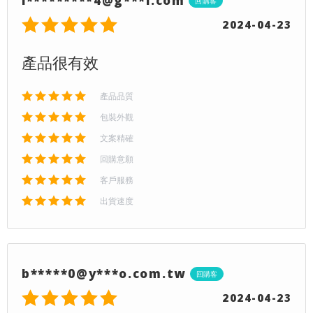
l*********4@g***l.com
回購客
2024-04-23
產品很有效
產品品質
包裝外觀
文案精確
回購意願
客戶服務
出貨速度
b*****0@y***o.com.tw
回購客
2024-04-23