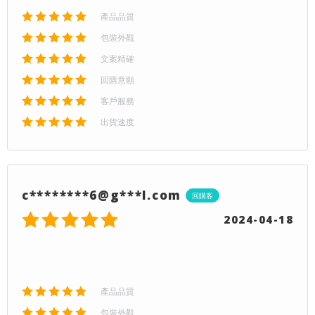
產品品質
包裝外觀
文案精確
回購意願
客戶服務
出貨速度
c********6@g***l.com
回購客
2024-04-18
產品品質
包裝外觀