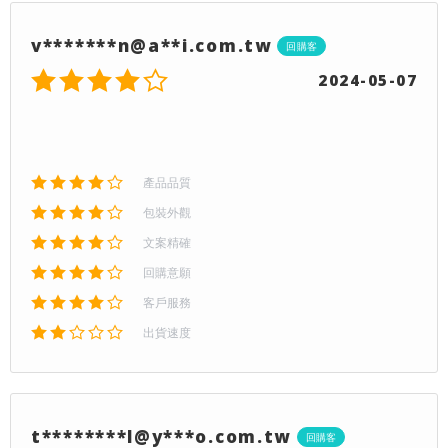
v*******n@a**i.com.tw
回購客
2024-05-07
產品品質
包裝外觀
文案精確
回購意願
客戶服務
出貨速度
t********l@y***o.com.tw
回購客