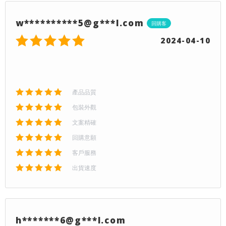
w**********5@g***l.com
回購客
2024-04-10
產品品質
包裝外觀
文案精確
回購意願
客戶服務
出貨速度
h*******6@g***l.com