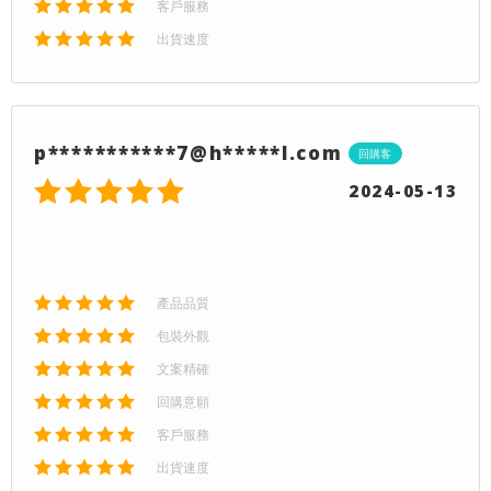
客戶服務
出貨速度
p***********7@h*****l.com
回購客
2024-05-13
產品品質
包裝外觀
文案精確
回購意願
客戶服務
出貨速度